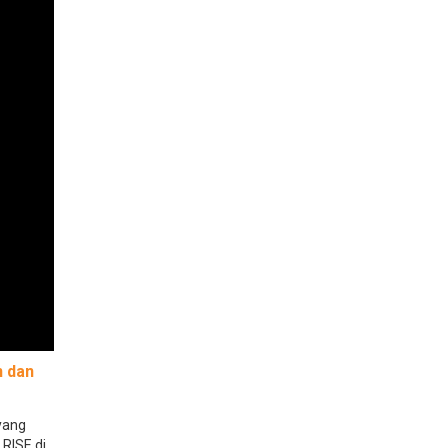
n dan
yang
RISE di