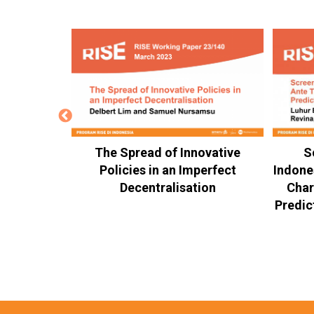
g Culture
The Spread of Innovative
S
 Demand-
Policies in an Imperfect
Indone
ofessional
Decentralisation
Char
nd the
Predic
 Teacher
n Jakarta,
a