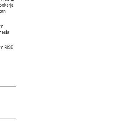
bekerja
kan
rm
nesia
am RISE