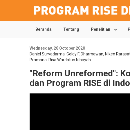
Beranda
Tentang
Penelitian
P
Skip
to
main
content
Wednesday, 28 October 2020
Daniel Suryadarma
,
Goldy F. Dharmawan
,
Niken Rarasat
Pramana
,
Risa Wardatun Nihayah
"Reform Unreformed": Ko
dan Program RISE di Ind