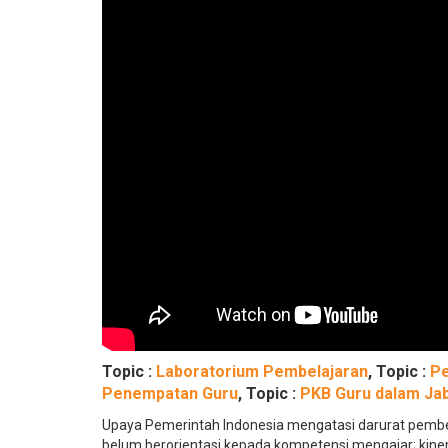
Topic :
Laboratorium Pembelajaran
, Topic :
Pe
Penempatan Guru
, Topic :
PKB Guru dalam Ja
Upaya Pemerintah Indonesia mengatasi darurat pembel
belum berorientasi kepada kompetensi mengajar; kiner