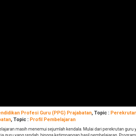
ndidikan Profesi Guru (PPG) Prajabatan
, Topic :
Perekruta
batan
, Topic :
Profil Pembelajaran
ajaran masih menemui sejumlah kendala. Mulai dari perekrutan guru 
ja guru yang rendah; hingga ketimpangan hasil pembelajaran. Program 