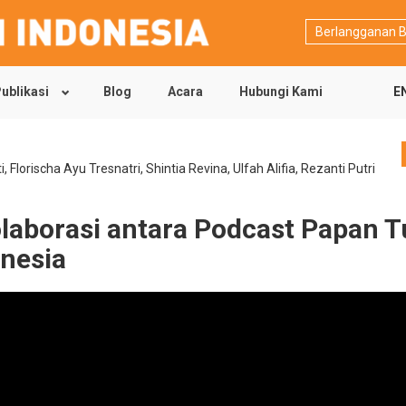
Berlangganan B
ublikasi
Blog
Acara
Hubungi Kami
E
i
,
Florischa Ayu Tresnatri
,
Shintia Revina
,
Ulfah Alifia
,
Rezanti Putri
laborasi antara Podcast Papan Tu
onesia