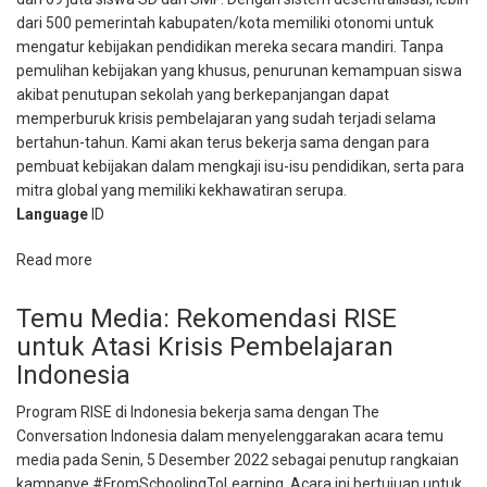
dari 500 pemerintah kabupaten/kota memiliki otonomi untuk
mengatur kebijakan pendidikan mereka secara mandiri. Tanpa
pemulihan kebijakan yang khusus, penurunan kemampuan siswa
akibat penutupan sekolah yang berkepanjangan dapat
memperburuk krisis pembelajaran yang sudah terjadi selama
bertahun-tahun. Kami akan terus bekerja sama dengan para
pembuat kebijakan dalam mengkaji isu-isu pendidikan, serta para
mitra global yang memiliki kekhawatiran serupa.
Language
ID
Read more
about
Booklet
RISE:
Temu Media: Rekomendasi RISE
Kontribusi
untuk Atasi Krisis Pembelajaran
dalam
Indonesia
Meningkatkan
Kualitas
Program RISE di Indonesia bekerja sama dengan The
Pembelajaran
Conversation Indonesia dalam menyelenggarakan acara temu
media pada Senin, 5 Desember 2022 sebagai penutup rangkaian
kampanye
#FromSchoolingToLearning
. Acara ini bertujuan untuk