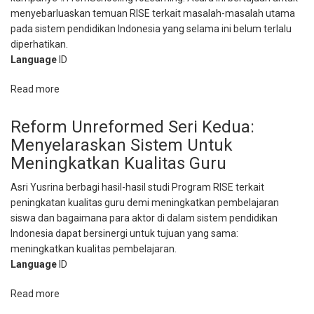
menyebarluaskan temuan RISE terkait masalah-masalah utama
pada sistem pendidikan Indonesia yang selama ini belum terlalu
diperhatikan.
Language
ID
Read more
about
Temu
Media:
Reform Unreformed Seri Kedua:
Rekomendasi
Menyelaraskan Sistem Untuk
RISE
Meningkatkan Kualitas Guru
untuk
Atasi
Asri Yusrina berbagi hasil-hasil studi Program RISE terkait
Krisis
peningkatan kualitas guru demi meningkatkan pembelajaran
Pembelajaran
siswa dan bagaimana para aktor di dalam sistem pendidikan
Indonesia
Indonesia dapat bersinergi untuk tujuan yang sama:
meningkatkan kualitas pembelajaran. ⁠
Language
ID
Read more
about
Reform