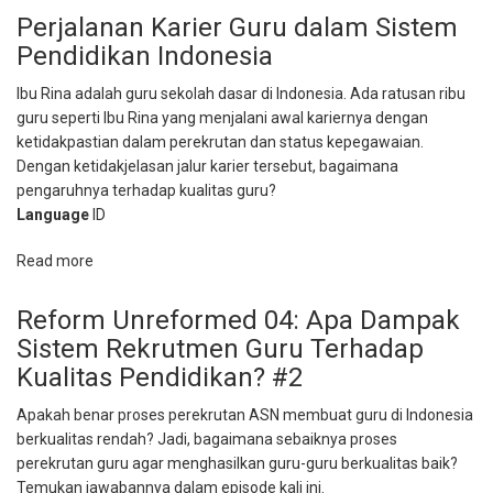
Unreformed
Perjalanan Karier Guru dalam Sistem
Seri
Pendidikan Indonesia
Kedua:
Menyelaraskan
Ibu Rina adalah guru sekolah dasar di Indonesia. Ada ratusan ribu
Sistem
guru seperti Ibu Rina yang menjalani awal kariernya dengan
Untuk
ketidakpastian dalam perekrutan dan status kepegawaian.
Meningkatkan
Dengan ketidakjelasan jalur karier tersebut, bagaimana
Kualitas
pengaruhnya terhadap kualitas guru?
Guru
Language
ID
Read more
about
Perjalanan
Karier
Reform Unreformed 04: Apa Dampak
Guru
Sistem Rekrutmen Guru Terhadap
dalam
Kualitas Pendidikan? #2
Sistem
Pendidikan
Apakah benar proses perekrutan ASN membuat guru di Indonesia
Indonesia
berkualitas rendah? Jadi, bagaimana sebaiknya proses
perekrutan guru agar menghasilkan guru-guru berkualitas baik?
Temukan jawabannya dalam episode kali ini.