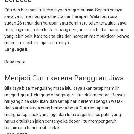
Diidolakan
Siswa
Cita dan harapan itu keniscayaan bagi manusia. Seperti halnya
saya yang mempunyai cita-cita dan harapan. Walaupun usia
sudah 26 tahun dan harapan satu demi satu telah terwujud, saya
tetap ingin maju dan berkembang dengan cita-cita dan harapan
yang lebih baik. Karena cita-cita dan harapan membuktikan bahwa
manusia masih menjaga fitrahnya.
Language
ID
Read more
about
Mewujudkan
Kultur
Menjadi Guru karena Panggilan Jiwa
Bekerja
Bila saya bisa mengulang masa lalu, saya akan tetap memilih
yang
menjadi guru. Pekerjaan sebagai guru itu tidak monoton. Banyak
Berbeda
hal yang bisa dilakukan, dan setiap hari bertemu dengan watak
dan karakter siswa yang berbeda-beda. Guru setiap hari
menghadapi anak yang lugu dan tulus bagai kertas putih yang
harus dituliskan jalan ceritanya ke depan. Itu mempengaruhi
bagaimana bangsa kita kelak.