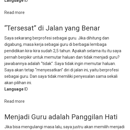
Language
ID
Read more
about
Menjadi
Guru
“Tersesat” di Jalan yang Benar
karena
Saya sekarang berprofesi sebagai guru. Jika dihitung dan
Panggilan
digabung, masa kerja sebagai guru di berbagai lembaga
Jiwa
pendidikan kira-kira sudah 2,5 tahun. Apakah selama itu itu saya
pernah berpikir untuk memutar haluan dan tidak menjadi guru?
jawabannya adalah “tidak”. Saya tidak ingin memutar haluan.
Saya akan tetap “menyesatkan” diri di jalan ini, yaitu berprofesi
sebagai guru. Dan saya tidak memiliki penyesalan sama sekali
akan pilihan ini.
Language
ID
Read more
about
“Tersesat”
di
Menjadi Guru adalah Panggilan Hati
Jalan
Jika bisa mengulangi masa lalu, saya justru akan memilih menjadi
yang