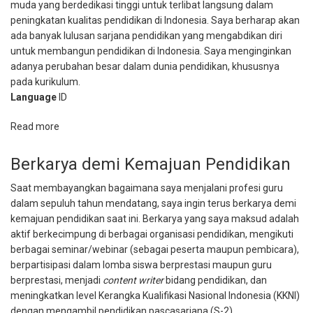
Inovatif
muda yang berdedikasi tinggi untuk terlibat langsung dalam
dan
peningkatan kualitas pendidikan di Indonesia. Saya berharap akan
Berprestasi”
ada banyak lulusan sarjana pendidikan yang mengabdikan diri
untuk membangun pendidikan di Indonesia. Saya menginginkan
adanya perubahan besar dalam dunia pendidikan, khususnya
pada kurikulum.
Language
ID
Read more
about
Dambaan
Seorang
Berkarya demi Kemajuan Pendidikan
Guru
Saat membayangkan bagaimana saya menjalani profesi guru
untuk
dalam sepuluh tahun mendatang, saya ingin terus berkarya demi
Masa
kemajuan pendidikan saat ini. Berkarya yang saya maksud adalah
Depan
aktif berkecimpung di berbagai organisasi pendidikan, mengikuti
berbagai seminar/webinar (sebagai peserta maupun pembicara),
berpartisipasi dalam lomba siswa berprestasi maupun guru
berprestasi, menjadi
content writer
bidang pendidikan, dan
meningkatkan level Kerangka Kualifikasi Nasional Indonesia (KKNI)
dengan mengambil pendidikan pascasarjana (S-2).