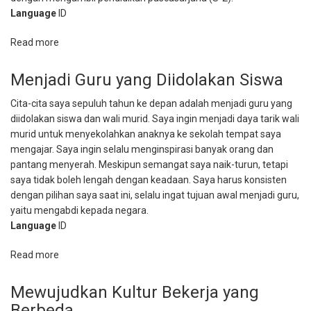
Language
ID
Read more
about
Berkarya
demi
Menjadi Guru yang Diidolakan Siswa
Kemajuan
Cita-cita saya sepuluh tahun ke depan adalah menjadi guru yang
Pendidikan
diidolakan siswa dan wali murid. Saya ingin menjadi daya tarik wali
murid untuk menyekolahkan anaknya ke sekolah tempat saya
mengajar. Saya ingin selalu menginspirasi banyak orang dan
pantang menyerah. Meskipun semangat saya naik-turun, tetapi
saya tidak boleh lengah dengan keadaan. Saya harus konsisten
dengan pilihan saya saat ini, selalu ingat tujuan awal menjadi guru,
yaitu mengabdi kepada negara.
Language
ID
Read more
about
Menjadi
Guru
Mewujudkan Kultur Bekerja yang
yang
Berbeda