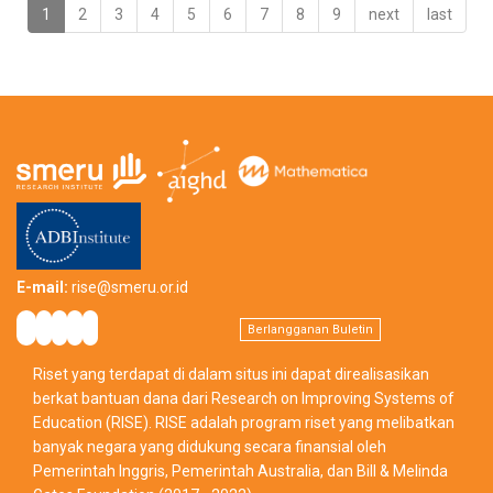
1
2
3
4
5
6
7
8
9
next
last
Harus
Menjadi
Guru”
E-mail:
rise@smeru.or.id
Berlangganan Buletin
Riset yang terdapat di dalam situs ini dapat direalisasikan
berkat bantuan dana dari Research on Improving Systems of
Education (RISE). RISE adalah program riset yang melibatkan
banyak negara yang didukung secara finansial oleh
Pemerintah Inggris, Pemerintah Australia, dan Bill & Melinda