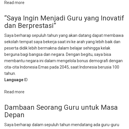
Read more
about
Menjadi
Guru
“Saya Ingin Menjadi Guru yang Inovatif
yang
dan Berprestasi”
Bisa
Mengembangkan
Saya berharap sepuluh tahun yang akan datang dapat membawa
Potensi
sekolah tempat saya bekerja saat ini ke arah yang lebih baik dan
Siswa
peserta didik lebih bermakna dalam belajar sehingga kelak
berguna bagi bangsa dan negara. Dengan begitu, saya bisa
membantu negara ini dalam mengelola bonus demografi dengan
cita-cita Indonesia Emas pada 2045, saat Indonesia berusia 100
tahun.
Language
ID
Read more
about
“Saya
Ingin
Dambaan Seorang Guru untuk Masa
Menjadi
Depan
Guru
yang
Saya berharap dalam sepuluh tahun mendatang ada guru-guru