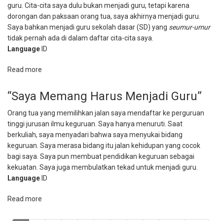
guru. Cita-cita saya dulu bukan menjadi guru, tetapi karena
Benar
dorongan dan paksaan orang tua, saya akhirnya menjadi guru.
Saya bahkan menjadi guru sekolah dasar (SD) yang
seumur-umur
tidak pernah ada di dalam daftar cita-cita saya.
Language
ID
Read more
about
Menjadi
Guru
“Saya Memang Harus Menjadi Guru”
adalah
Orang tua yang memilihkan jalan saya mendaftar ke perguruan
Panggilan
tinggi jurusan ilmu keguruan. Saya hanya menuruti. Saat
Hati
berkuliah, saya menyadari bahwa saya menyukai bidang
keguruan. Saya merasa bidang itu jalan kehidupan yang cocok
bagi saya. Saya pun membuat pendidikan keguruan sebagai
kekuatan. Saya juga membulatkan tekad untuk menjadi guru.
Language
ID
Read more
about
“Saya
Memang