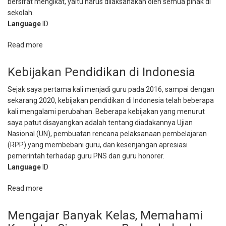
bersifat mengikat, yaitu harus dilaksanakan oleh semua pihak di
sekolah.
Language
ID
Read more
about
Gaji
Guru
Kebijakan Pendidikan di Indonesia
dan
Sejak saya pertama kali menjadi guru pada 2016, sampai dengan
Tenaga
sekarang 2020, kebijakan pendidikan di Indonesia telah beberapa
Kependidikan
kali mengalami perubahan. Beberapa kebijakan yang menurut
Honorer
saya patut disayangkan adalah tentang diadakannya Ujian
di
Nasional (UN), pembuatan rencana pelaksanaan pembelajaran
Indonesia
(RPP) yang membebani guru, dan kesenjangan apresiasi
pemerintah terhadap guru PNS dan guru honorer.
Language
ID
Read more
about
Kebijakan
Pendidikan
Mengajar Banyak Kelas, Memahami
di