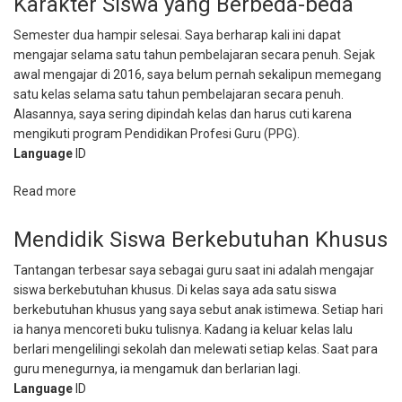
Karakter Siswa yang Berbeda-beda
Indonesia
Semester dua hampir selesai. Saya berharap kali ini dapat
mengajar selama satu tahun pembelajaran secara penuh. Sejak
awal mengajar di 2016, saya belum pernah sekalipun memegang
satu kelas selama satu tahun pembelajaran secara penuh.
Alasannya, saya sering dipindah kelas dan harus cuti karena
mengikuti program Pendidikan Profesi Guru (PPG).
Language
ID
Read more
about
Mengajar
Banyak
Mendidik Siswa Berkebutuhan Khusus
Kelas,
Tantangan terbesar saya sebagai guru saat ini adalah mengajar
Memahami
siswa berkebutuhan khusus. Di kelas saya ada satu siswa
Karakter
berkebutuhan khusus yang saya sebut anak istimewa. Setiap hari
Siswa
ia hanya mencoreti buku tulisnya. Kadang ia keluar kelas lalu
yang
berlari mengelilingi sekolah dan melewati setiap kelas. Saat para
Berbeda-
guru menegurnya, ia mengamuk dan berlarian lagi.
beda
Language
ID