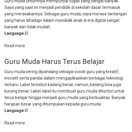
Guru muda umumnya mempunyai tugas yang sangat banyak.
Berkualitas
Saya yang saat ini menjadi pendidik di sekolah dasar termasuk
yang merasakannya. Sebagai guru muda, saya merasa tantangan
yang harus dihadapi dalam mendidik anak di era digital sangat
banyak dan tidak mudah.
Language
ID
Read more
about
Tantangan
Menjadi
Guru Muda Harus Terus Belajar
Guru
Guru muda sering dipandang sebagai sosok guru yang kreatif,
Muda:
inovatif serta pandai dalam mengaplikasikan berbagai teknologi
Banyak
terbaru. Label tersebut kadang benar, namun, kadang bisa juga
dan
kurang benar. Label-label itu membuat guru muda dituntut untuk
Tidak
terus belajar hingga menjadi guru muda yang berkualitas. Banyak
Mudah
harapan besar yang ditumpukan kepada guru muda.
Language
ID
Read more
about
Guru