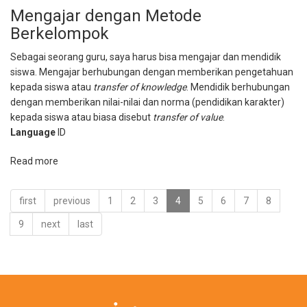
Muda
Mengajar dengan Metode
Harus
Berkelompok
Terus
Belajar
Sebagai seorang guru, saya harus bisa mengajar dan mendidik
siswa. Mengajar berhubungan dengan memberikan pengetahuan
kepada siswa atau
transfer of knowledge
. Mendidik berhubungan
dengan memberikan nilai-nilai dan norma (pendidikan karakter)
kepada siswa atau biasa disebut
transfer of value
.
Language
ID
Read more
about
Mengajar
dengan
first
previous
1
2
3
4
5
6
7
8
Metode
Berkelompok
9
next
last