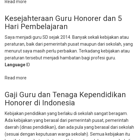
Read more
about
Beri
Siswa
Kesejahteraan Guru Honorer dan 5
Kesempatan
Hari Pembelajaran
Saya menjadi guru SD sejak 2014. Banyak sekali kebijakan atau
peraturan, baik dari pemerintah pusat maupun dari sekolah, yang
menurut saya masih perlu perbaikan. Terkadang kebijakan atau
peraturan tersebut menjadi hambatan bagi profesi guru.
Language
ID
Read more
about
Kesejahteraan
Guru
Gaji Guru dan Tenaga Kependidikan
Honorer
Honorer di Indonesia
dan
5
Kebijakan pendidikan yang berlaku di sekolah sangat beragam.
Hari
Ada kebijakan yang berasal dari pemerintah pusat, pemerintah
Pembelajaran
daerah (dinas pendidikan), dan ada pula yang berasal dari sekolah
(sesuai dengan keputusan warga sekolah). Semua kebijakan itu