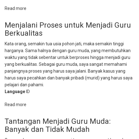
Read more
about
Mendidik
Siswa
Menjalani Proses untuk Menjadi Guru
Berkebutuhan
Berkualitas
Khusus
Kata orang, semakin tua usia pohon jati, maka semakin tinggi
harganya. Sama halnya dengan guru muda, yang membutuhkan
waktu yang tidak sebentar untuk berproses hingga menjadi guru
yang berkualitas. Sebagai guru muda, saya sangat memahami
panjangnya proses yang harus saya jalani. Banyak kasus yang
harus saya pecahkan dan banyak pribadi (murid) yang harus saya
pelajari dan pahami.
Language
ID
Read more
about
Menjalani
Proses
Tantangan Menjadi Guru Muda:
untuk
Banyak dan Tidak Mudah
Menjadi
Guru