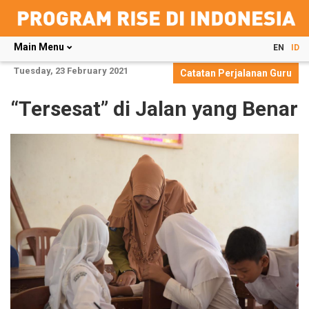
Main Menu
EN
ID
Skip
Tuesday, 23 February 2021
Catatan Perjalanan Guru
to
main
“Tersesat” di Jalan yang Benar
content