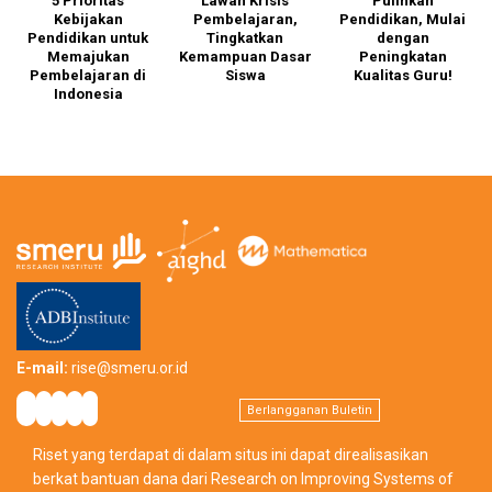
ap
5 Prioritas
Lawan Krisis
Pulihkan
Kebijakan
Pembelajaran,
Pendidikan, Mulai
h
Pendidikan untuk
Tingkatkan
dengan
an
Memajukan
Kemampuan Dasar
Peningkatan
p
Pembelajaran di
Siswa
Kualitas Guru!
k
wa
Indonesia
t
E-mail:
rise@smeru.or.id
Berlangganan Buletin
Riset yang terdapat di dalam situs ini dapat direalisasikan
berkat bantuan dana dari Research on Improving Systems of