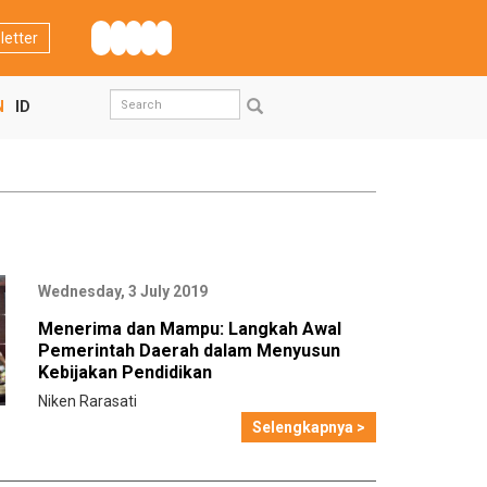
letter
Search
N
ID
form
Search
Wednesday, 3 July 2019
Menerima dan Mampu: Langkah Awal
Pemerintah Daerah dalam Menyusun
Kebijakan Pendidikan
Niken Rarasati
Selengkapnya >