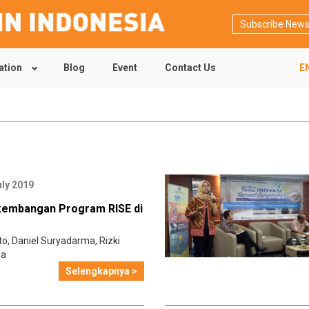
Subscribe News
ation
Blog
Event
Contact Us
E
uly 2019
kembangan Program RISE di
to
,
Daniel Suryadarma
,
Rizki
ma
Selengkapnya >