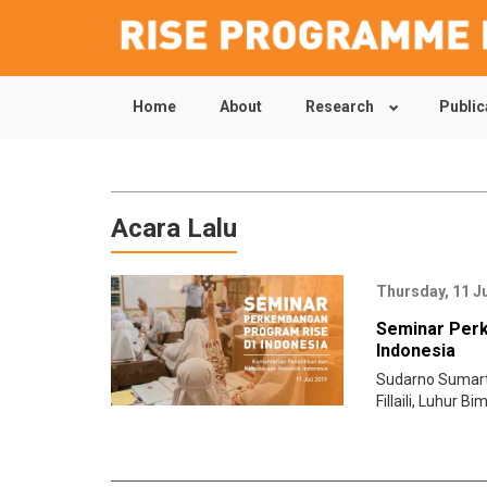
Home
About
Research
Public
Skip
to
main
content
Acara Lalu
Thursday, 11 J
Seminar Per
Indonesia
Sudarno Sumar
Fillaili
,
Luhur Bi