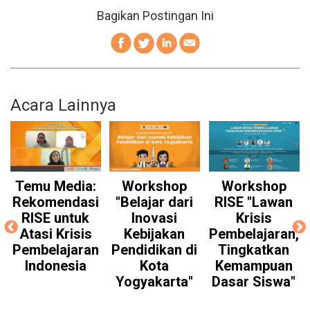
Bagikan Postingan Ini
Acara Lainnya
Temu Media:
Workshop
Workshop
Rekomendasi
"Belajar dari
RISE "Lawan
RISE untuk
Inovasi
Krisis
Atasi Krisis
Kebijakan
Pembelajaran,
Pembelajaran
Pendidikan di
Tingkatkan
P
Indonesia
Kota
Kemampuan
Yogyakarta"
Dasar Siswa"