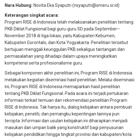
Nara Hubung:
Novita Eka Syaputri (
nsyaputri@smeru.or.id
)
Keterangan singkat acara:
Program RISE di Indonesia telah melaksanakan penelitian tentang
PKB Diklat Fungsional bagi guru-guru SD pada September–
November 2018 di tiga lokasi, yaitu Kabupaten Kebumen,
Kabupaten Gorontalo, dan Kota Yogyakarta. Penelitian tersebut
bertujuan menggali keunggulan PKB sekaligus tantangan dan
permasalahan yang dihadapi dalam upaya meningkatkan
kompetensi serta profesionalisme guru.
Sebagai komponen akhir penelitian ini, Program RISE di Indonesia
melakukan kegiatan diseminasi hasil penelitian. Melalui diseminasi
ini, Program RISE di Indonesia memaparkan hasil penelitian
tentang PKB Diklat Fungsional. Pada acara ini terjadi pertukaran
informasi terkait temuan dan rekomendasi penelitian Program
RISE di Indonesia. Tak hanya itu, dialog kebijakan antara pembuat
kebijakan, peneliti, dan pemangku kepentingan lainnya pun
tercipta. Informasi dan usulan kebijakan ini diharapkan menjadi
masukan dan umpan balik yang konstruktif bagi penyusunan
kebijakan pendidikan hingga tingkat provinsi dan kabupaten/kota.