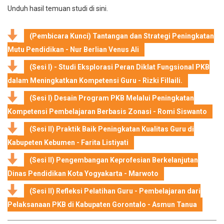
Unduh hasil temuan studi di
sini
.
(Pembicara Kunci) Tantangan dan Strategi Peningkatan
Mutu Pendidikan - Nur Berlian Venus Ali
(Sesi I) - Studi Eksplorasi Peran Diklat Fungsional PKB
dalam Meningkatkan Kompetensi Guru - Rizki Fillaili.
(Sesi I) Desain Program PKB Melalui Peningkatan
Kompetensi Pembelajaran Berbasis Zonasi - Romi Siswanto
(Sesi II) Praktik Baik Peningkatan Kualitas Guru di
Kabupeten Kebumen - Farita Listiyati
(Sesi II) Pengembangan Keprofesian Berkelanjutan
Dinas Pendidikan Kota Yogyakarta - Marwoto
(Sesi II) Refleksi Pelatihan Guru - Pembelajaran dari
Pelaksanaan PKB di Kabupaten Gorontalo - Asmun Tanua