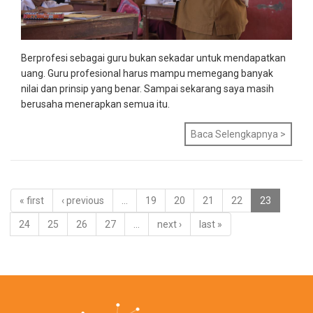
Berprofesi sebagai guru bukan sekadar untuk mendapatkan
uang. Guru profesional harus mampu memegang banyak
nilai dan prinsip yang benar. Sampai sekarang saya masih
berusaha menerapkan semua itu.
Baca Selengkapnya >
« first
‹ previous
…
19
20
21
22
23
24
25
26
27
…
next ›
last »