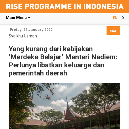
Main Menu
EN
ID
Skip
Friday, 24 January 2020
Esai
to
Syaikhu Usman
main
content
Yang kurang dari kebijakan
‘Merdeka Belajar’ Menteri Nadiem:
Perlunya libatkan keluarga dan
pemerintah daerah