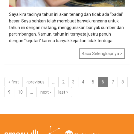
Saya kira tadinya tahun ini akan tenang dan tidak ada “badai”
besar. Saya bahkan telah membuat banyak rancana untuk
tahun ini dengan matang, menggunakan banyak sumber dan
pertimbangan. Namun, tahun ini ternyata justru penuh
dengan “kejutan” karena banyak kejadian tidak terduga.
Baca Selengkapnya >
« first
‹ previous
…
2
3
4
5
6
7
8
9
10
…
next ›
last »