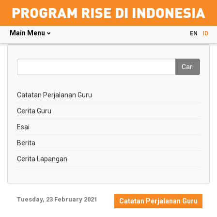
Main Menu
EN
ID
Skip
to
main
Cari
content
Search
this
Catatan Perjalanan Guru
site
Cerita Guru
Esai
Berita
Cerita Lapangan
Tuesday, 23 February 2021
Catatan Perjalanan Guru