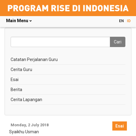
Main Menu
EN
ID
Skip
to
main
Cari
content
Search
this
Catatan Perjalanan Guru
site
Cerita Guru
Esai
Berita
Cerita Lapangan
Monday, 2 July 2018
Esai
Syaikhu Usman