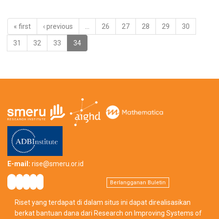
« first
‹ previous
…
26
27
28
29
30
31
32
33
34
E-mail:
rise@smeru.or.id
Berlangganan Buletin
Riset yang terdapat di dalam situs ini dapat direalisasikan
berkat bantuan dana dari Research on Improving Systems of