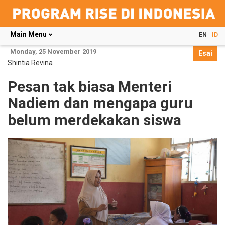
Main Menu
EN
ID
Skip
Monday, 25 November 2019
Esai
to
Shintia Revina
main
content
Pesan tak biasa Menteri
Nadiem dan mengapa guru
belum merdekakan siswa