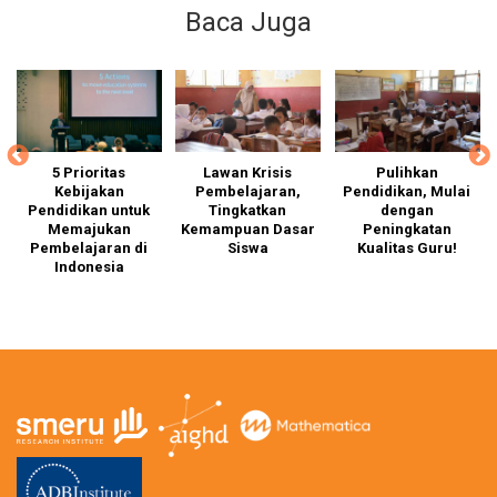
Baca Juga
ap
5 Prioritas
Lawan Krisis
Pulihkan
Kebijakan
Pembelajaran,
Pendidikan, Mulai
h
Pendidikan untuk
Tingkatkan
dengan
an
Memajukan
Kemampuan Dasar
Peningkatan
p
Pembelajaran di
Siswa
Kualitas Guru!
k
wa
Indonesia
t