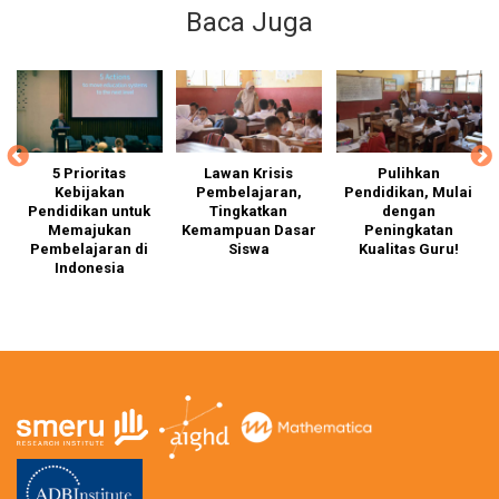
Baca Juga
ap
5 Prioritas
Lawan Krisis
Pulihkan
Kebijakan
Pembelajaran,
Pendidikan, Mulai
h
Pendidikan untuk
Tingkatkan
dengan
an
Memajukan
Kemampuan Dasar
Peningkatan
p
Pembelajaran di
Siswa
Kualitas Guru!
k
wa
Indonesia
t