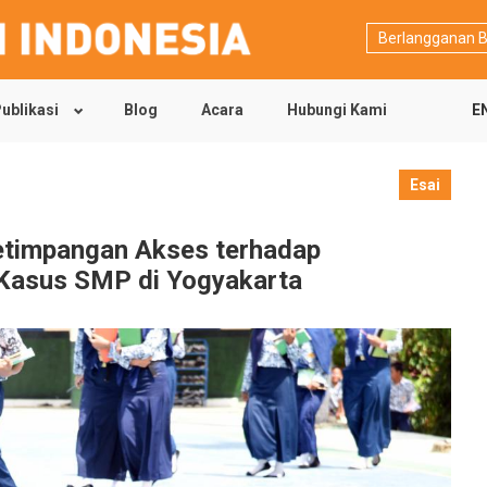
Berlangganan B
ublikasi
Blog
Acara
Hubungi Kami
E
Esai
etimpangan Akses terhadap
i Kasus SMP di Yogyakarta