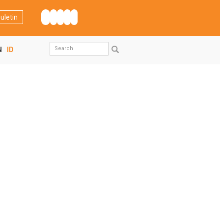
uletin
Search
N
ID
form
Search