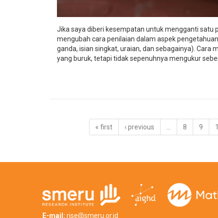
Jika saya diberi kesempatan untuk mengganti satu pe
mengubah cara penilaian dalam aspek pengetahuan y
ganda, isian singkat, uraian, dan sebagainya). Cara
yang buruk, tetapi tidak sepenuhnya mengukur seber
« first
‹ previous
…
8
9
E-mail:
rise@smeru.or.id