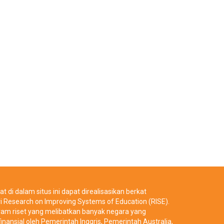
t di dalam situs ini dapat direalisasikan berkat
i Research on Improving Systems of Education (RISE).
ram riset yang melibatkan banyak negara yang
inansial oleh Pemerintah Inggris, Pemerintah Australia,