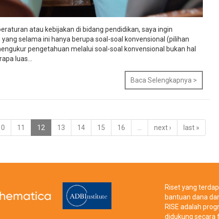
raturan atau kebijakan di bidang pendidikan, saya ingin
ang selama ini hanya berupa soal-soal konvensional (pilihan
 mengukur pengetahuan melalui soal-soal konvensional bukan hal
apa luas...
Baca Selengkapnya >
10
11
12
13
14
15
16
…
next ›
last »
Riset yang terdapa
bantuan dana dar
RISE adalah prog
didukung secara f