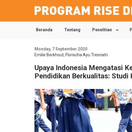
Beranda
Tentang
Penelitian
P
Skip
to
main
content
Monday, 7 September 2020
Emilie Berkhout
,
Florischa Ayu Tresnatri
Upaya Indonesia Mengatasi K
Pendidikan Berkualitas: Stud