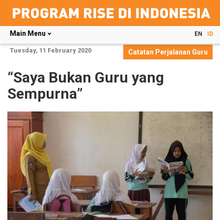
Main Menu
EN
ID
Skip
Tuesday, 11 February 2020
Catatan Perjalanan Guru
to
main
“Saya Bukan Guru yang
content
Sempurna”