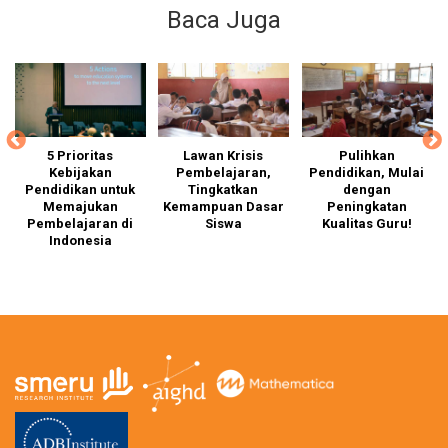
Baca Juga
ap
5 Prioritas
Lawan Krisis
Pulihkan
Kebijakan
Pembelajaran,
Pendidikan, Mulai
h
Pendidikan untuk
Tingkatkan
dengan
an
Memajukan
Kemampuan Dasar
Peningkatan
p
Pembelajaran di
Siswa
Kualitas Guru!
k
wa
Indonesia
t