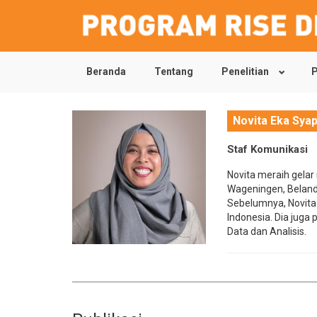
Beranda
Tentang
Penelitian
P
Skip
to
main
content
Novita Eka Syap
Staf Komunikasi
Novita meraih gelar
Wageningen, Belanda
Sebelumnya, Novita 
Indonesia. Dia juga
Data dan Analisis.