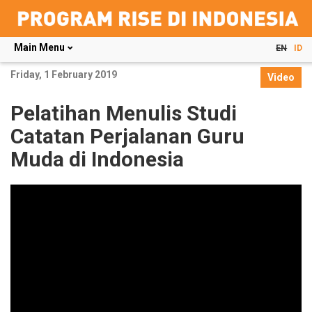
Main Menu
EN
ID
Skip
Friday, 1 February 2019
to
Video
main
content
Pelatihan Menulis Studi
Catatan Perjalanan Guru
Muda di Indonesia