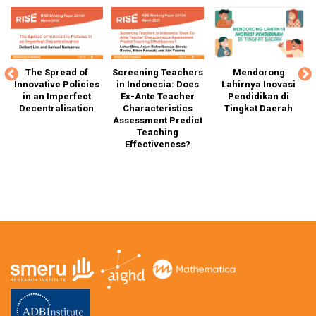
ng
The Spread of
Screening Teachers
Mendorong
G
Innovative Policies
in Indonesia: Does
Lahirnya Inovasi
T
d-
in an Imperfect
Ex-Ante Teacher
Pendidikan di
Decentralisation
Characteristics
Tingkat Daerah
Assessment Predict
D
d
Teaching
of
Effectiveness?
Ca
g
a,