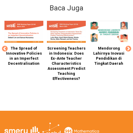
Baca Juga
ng
The Spread of
Screening Teachers
Mendorong
G
Innovative Policies
in Indonesia: Does
Lahirnya Inovasi
T
d-
in an Imperfect
Ex-Ante Teacher
Pendidikan di
Decentralisation
Characteristics
Tingkat Daerah
Assessment Predict
D
d
Teaching
of
Effectiveness?
Ca
g
a,