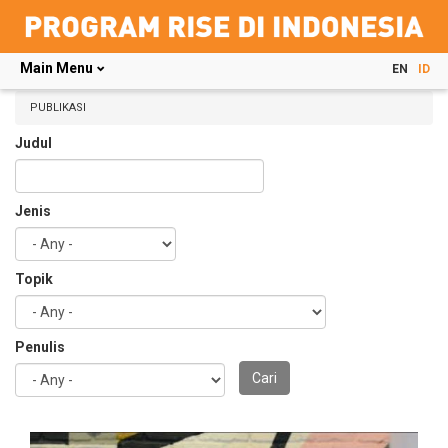
Main Menu
EN
ID
Skip
to
PUBLIKASI
main
Judul
content
Jenis
Topik
Penulis
Cari