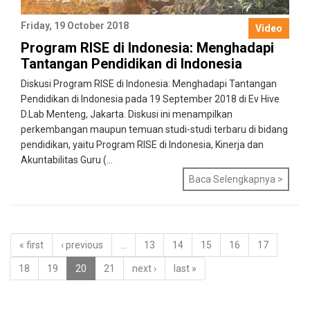
Friday, 19 October 2018
Video
Program RISE di Indonesia: Menghadapi
Tantangan Pendidikan di Indonesia
Diskusi Program RISE di Indonesia: Menghadapi Tantangan
Pendidikan di Indonesia pada 19 September 2018 di Ev Hive
D.Lab Menteng, Jakarta. Diskusi ini menampilkan
perkembangan maupun temuan studi-studi terbaru di bidang
pendidikan, yaitu Program RISE di Indonesia, Kinerja dan
Akuntabilitas Guru (...
Baca Selengkapnya >
« first
‹ previous
…
13
14
15
16
17
18
19
20
21
next ›
last »