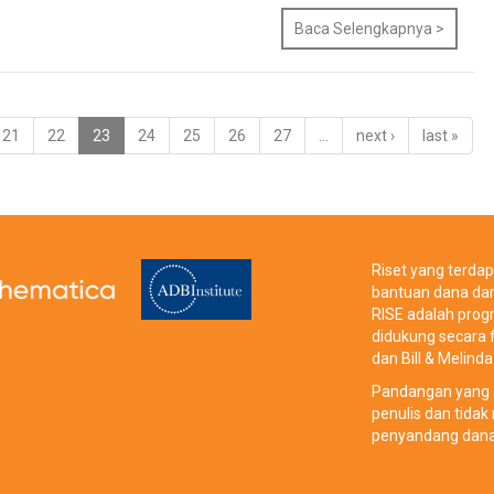
Baca Selengkapnya >
21
22
23
24
25
26
27
…
next ›
last »
Riset yang terdapa
bantuan dana dar
RISE adalah prog
didukung secara f
dan Bill & Melin
Pandangan yang d
penulis dan tida
penyandang dana