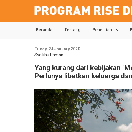
Beranda
Tentang
Penelitian
P
Skip
to
main
content
Friday, 24 January 2020
Syaikhu Usman
Yang kurang dari kebijakan ‘M
Perlunya libatkan keluarga da