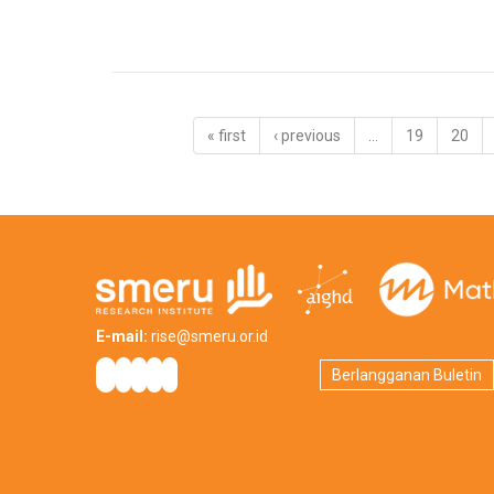
« first
‹ previous
…
19
20
E-mail:
rise@smeru.or.id
Berlangganan Buletin