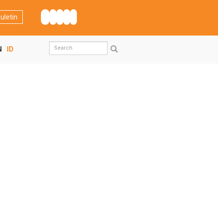
uletin
Search
N
ID
form
Search