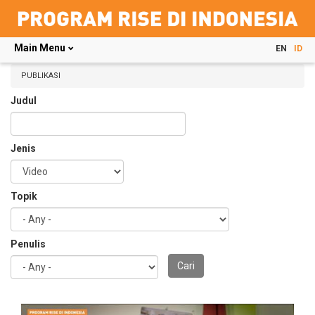
Main Menu
EN
ID
Skip
to
PUBLIKASI
main
Judul
content
Jenis
Topik
Penulis
Cari