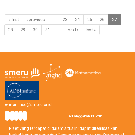
« first
‹ previous
…
23
24
25
26
27
28
29
30
31
…
next ›
last »
E-mail:
rise@smeru.or.id
Berlangganan Buletin
Riset yang terdapat di dalam situs ini dapat direalisasikan