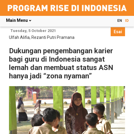
Main Menu
EN
ID
Skip
Tuesday, 5 October 2021
Esai
to
Ulfah Alifia
,
Rezanti Putri Pramana
main
content
Dukungan pengembangan karier
bagi guru di Indonesia sangat
lemah dan membuat status ASN
hanya jadi “zona nyaman”