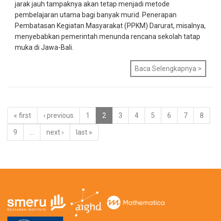
jarak jauh tampaknya akan tetap menjadi metode
pembelajaran utama bagi banyak murid. Penerapan
Pembatasan Kegiatan Masyarakat (PPKM) Darurat, misalnya,
menyebabkan pemerintah menunda rencana sekolah tatap
muka di Jawa-Bali.
Baca Selengkapnya >
« first
‹ previous
1
2
3
4
5
6
7
8
9
…
next ›
last »